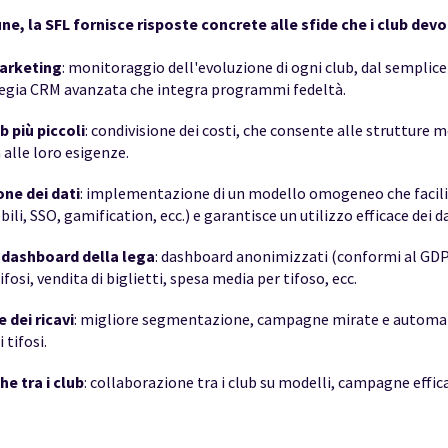
, la SFL fornisce risposte concrete alle sfide che i club devo
marketing
: monitoraggio dell'evoluzione di ogni club, dal semplice
tegia CRM avanzata che integra programmi fedeltà.
b più piccoli
: condivisione dei costi, che consente alle strutture 
 alle loro esigenze.
ne dei dati
: implementazione di un modello omogeneo che facilit
li, SSO, gamification, ecc.) e garantisce un utilizzo efficace dei dat
 dashboard della lega
: dashboard anonimizzati (conformi al GDPR
tifosi, vendita di biglietti, spesa media per tifoso, ecc.
dei ricavi
: migliore segmentazione, campagne mirate e automat
 tifosi.
e tra i club
: collaborazione tra i club su modelli, campagne effic