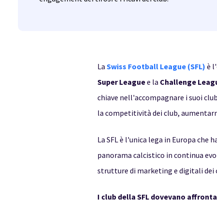
La
Swiss Football League (SFL)
è l
Super League
e la
Challenge Leag
chiave nell'accompagnare i suoi club 
la competitività dei club, aumentarne 
La SFL è l'unica lega in Europa che ha 
panorama calcistico in continua evo
strutture di marketing e digitali dei 
I club della SFL dovevano affronta