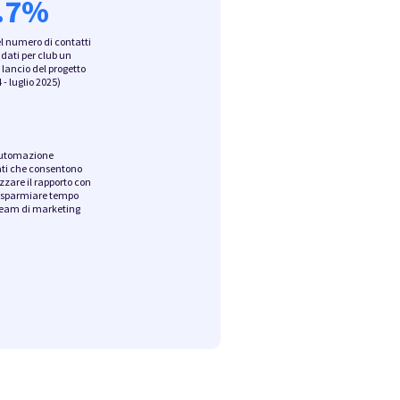
.7
%
 numero di contatti
dati per club un
 lancio del progetto
 - luglio 2025)
automazione
ti che consentono
zare il rapporto con
r risparmiare tempo
 team di marketing