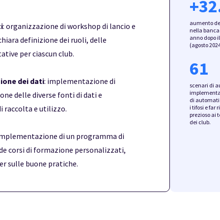
+
32
aumento del
i
: organizzazione di workshop di lancio e
nella banca 
anno dopo il
hiara definizione dei ruoli, delle
(agosto 2024
ative per ciascun club.
61
one dei dati
: implementazione di
scenari di 
implementa
one delle diverse fonti di dati e
di automatiz
i tifosi e fa
 raccolta e utilizzo.
prezioso ai
dei club.
 implementazione di un programma di
e corsi di formazione personalizzati,
r sulle buone pratiche.