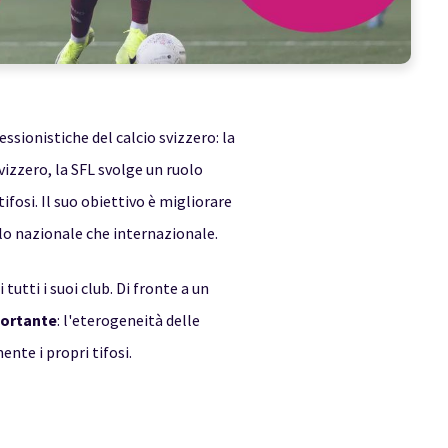
ssionistiche del calcio svizzero: la
izzero, la SFL svolge un ruolo
fosi. Il suo obiettivo è migliorare
ello nazionale che internazionale.
 tutti i suoi club. Di fronte a un
portante
: l'eterogeneità delle
ente i propri tifosi.