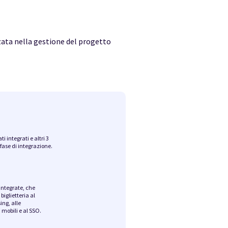
zzata nella gestione del progetto
ti integrati e altri 3
 fase di integrazione.
 integrate, che
biglietteria al
ng, alle
 mobili e al SSO.