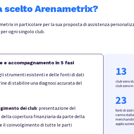
a scelto Arenametrix?
nametrix in particolare per la sua proposta di assistenza personali
per ogni singolo club.
ne e accompagnamento in 5 fasi
13
gli strumenti esistenti e delle fonti di dati
club sono sta
 fine di stabilire una diagnosi accurata del
club sono in
23
lgimento dei club
: presentazione del
fonti di dati
vanno dalla 
e della copertura finanziaria da parte della
merchandisi
applicazioni
e il coinvolgimento di tutte le parti