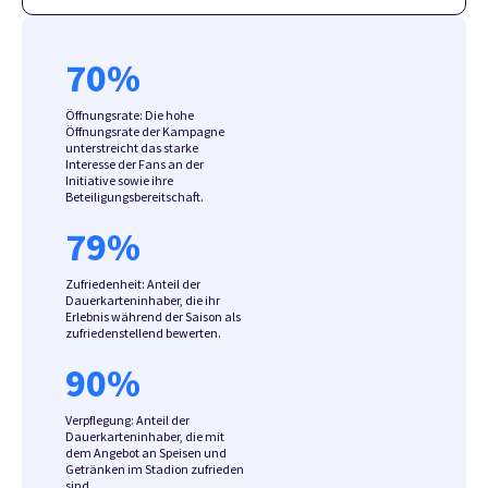
70
%
Öffnungsrate: Die hohe
Öffnungsrate der Kampagne
unterstreicht das starke
Interesse der Fans an der
Initiative sowie ihre
Beteiligungsbereitschaft.
79
%
Zufriedenheit: Anteil der
Dauerkarteninhaber, die ihr
Erlebnis während der Saison als
zufriedenstellend bewerten.
90
%
Verpflegung: Anteil der
Dauerkarteninhaber, die mit
dem Angebot an Speisen und
Getränken im Stadion zufrieden
sind.