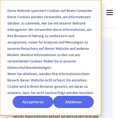
Diese Website speichert Cookies auf Ihrem Computer.
Diese Cookies werden verwendet, um Informationen
darüber zu sammeln, wie Sie mit unserer Website
interagieren. Wir verwenden diese Informationen, um
Ihre Browser-Erfahrung zu verbessern und
anzupassen, sowie für Analysen und Messungen zu
unseren Besuchern auf dieser Website und anderen
Use case : Aviron Bayonnais
Medien. Weitere Informationen zu den von uns
Aviron Bayonnais: Fan-
verwendeten Cookies finden Sie in unseren
Datenschutzbestimmungen.
Feedback in konkrete
Wenn Sie ablehnen, werden Ihre Informationen beim
Maßnahmen verwandeln
Besuch dieser Website nicht erfasst. Ein einzelnes
Cookie wird in Ihrem Browser gesetzt, um daran zu
Mit dem GuestViews-Modul hat Aviron Bayonnais
erinnern, dass Sie nicht nachverfolgt werden möchten.
einen strukturierten Feedbackprozess für seine
Akzeptieren
Ablehnen
Dauerkarteninhaber eingeführt. Die gewonnenen
Erkenntnisse helfen dem Club, die Bedürfnisse
seiner Abonnenten besser zu verstehen und das