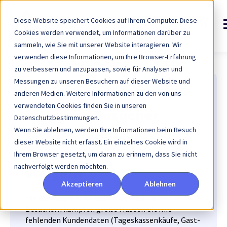
Diese Website speichert Cookies auf Ihrem Computer. Diese
Cookies werden verwendet, um Informationen darüber zu
sammeln, wie Sie mit unserer Website interagieren. Wir
verwenden diese Informationen, um Ihre Browser-Erfahrung
zu verbessern und anzupassen, sowie für Analysen und
Messungen zu unseren Besuchern auf dieser Website und
anderen Medien. Weitere Informationen zu den von uns
Case Study: Mucem
verwendeten Cookies finden Sie in unseren
Anonyme Besucher
Datenschutzbestimmungen.
Wenn Sie ablehnen, werden Ihre Informationen beim Besuch
identifizieren und die
dieser Website nicht erfasst. Ein einzelnes Cookie wird in
CRM-Datenbank um 25%
Ihrem Browser gesetzt, um daran zu erinnern, dass Sie nicht
nachverfolgt werden möchten.
steigern
Akzeptieren
Ablehnen
Die Strategie in Kürze
: Trotz Millionen von
Besuchern kämpfen große Museen oft mit
fehlenden Kundendaten (Tageskassenkäufe, Gast-