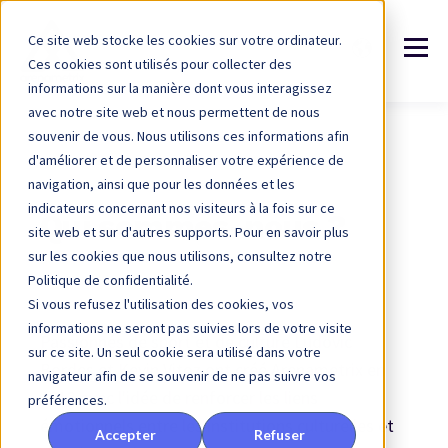
Ce site web stocke les cookies sur votre ordinateur.
Ces cookies sont utilisés pour collecter des
informations sur la manière dont vous interagissez
avec notre site web et nous permettent de nous
souvenir de vous. Nous utilisons ces informations afin
d'améliorer et de personnaliser votre expérience de
navigation, ainsi que pour les données et les
indicateurs concernant nos visiteurs à la fois sur ce
Qui sommes-nous ?
site web et sur d'autres supports. Pour en savoir plus
sur les cookies que nous utilisons, consultez notre
Politique de confidentialité.
Si vous refusez l'utilisation des cookies, vos
informations ne seront pas suivies lors de votre visite
Passionnés de sport et de culture Ludovic
sur ce site. Un seul cookie sera utilisé dans votre
Bordes et Kevin Vitoz ont créé Arenametrix en
navigateur afin de se souvenir de ne pas suivre vos
2013 avec l'idée de renforcer les liens
préférences.
émotionnels entre les institutions culturelles et
Accepter
Refuser