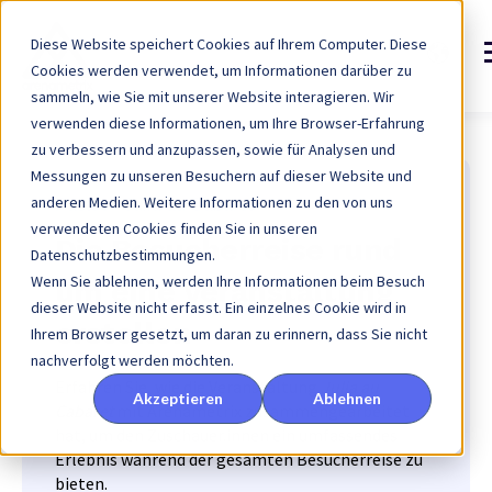
Diese Website speichert Cookies auf Ihrem Computer. Diese
Cookies werden verwendet, um Informationen darüber zu
sammeln, wie Sie mit unserer Website interagieren. Wir
verwenden diese Informationen, um Ihre Browser-Erfahrung
zu verbessern und anzupassen, sowie für Analysen und
Messungen zu unseren Besuchern auf dieser Website und
anderen Medien. Weitere Informationen zu den von uns
Pastoo - Julia au Cabaret
verwendeten Cookies finden Sie in unseren
Die Besucherreise rund
Datenschutzbestimmungen.
Wenn Sie ablehnen, werden Ihre Informationen beim Besuch
um eine Veranstaltung
dieser Website nicht erfasst. Ein einzelnes Cookie wird in
erstellen
Ihrem Browser gesetzt, um daran zu erinnern, dass Sie nicht
nachverfolgt werden möchten.
Erfahren Sie, wie die Veranstaltung
Julia au
Akzeptieren
Ablehnen
Cabaret
mit Arenametrix zusammengearbeitet
hat, um den Zuschauer.innen ein umfassendes
Erlebnis während der gesamten Besucherreise zu
bieten.