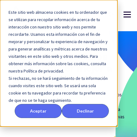
Este sitio web almacena cookies en tu ordenador que
se utilizan para recopilar información acerca de tu
interacción con nuestro sitio web y nos permite
recordarte. Usamos esta información con el fin de
mejorar y personalizar tu experiencia de navegación y
para generar analíticas y métricas acerca de nuestros
Centraliza tus datos
visitantes en este sitio web y otros medios. Para
obtener más información sobre las cookies, consulta
para conocer mejor a
nuestra Política de privacidad.
tu público
Si rechazas, no se hará seguimiento de tu información
cuando visites este sitio web. Se usará una sola
cookie en tu navegador para recordar tu preferencia
Reúna todos tus datos de contacto en una base de datos
de que no se te haga seguimiento.
unificada para conocer mejor a tu audiencia.
Gracias a Arenametrix CRM, tu segmentación se optimiza
Aceptar
Declinar
y el targeting es más pertinente. Podrás desarrollar nuevas
audiencias y conservar las existentes.